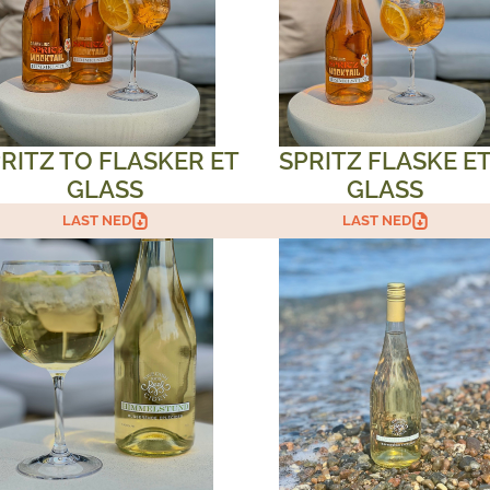
RITZ TO FLASKER ET
SPRITZ FLASKE E
GLASS
GLASS
LAST NED
LAST NED