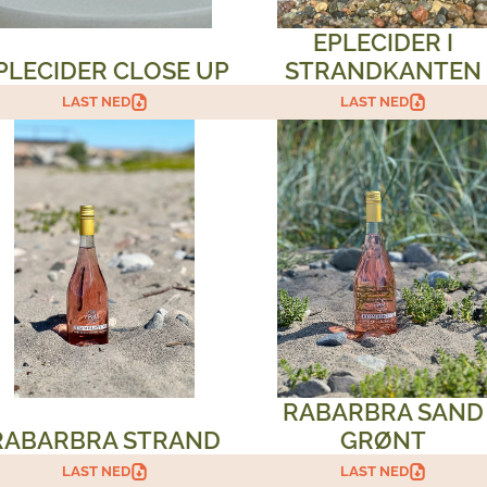
EPLECIDER I
PLECIDER CLOSE UP
STRANDKANTEN
LAST NED
LAST NED
RABARBRA SAND
RABARBRA STRAND
GRØNT
LAST NED
LAST NED