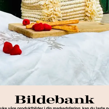
Bildebank
uke våre produktbilder i din markedsføring, kan du laste n