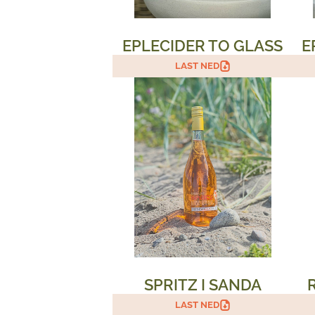
EPLECIDER TO GLASS
E
LAST NED
SPRITZ I SANDA
LAST NED